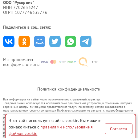
ООО "Русервис"
ИНН 7702633247
ОГРН 1077746335776
Поделиться в соц. сетях:
Мы принимаем
все формы оплаты
Политика конфиденциальности
Вся информация на сайте носит исключительно справочный характер.
Товарные знаки используются исключительно для описания устройств, в отношении которых
сервисные центры fix-brayer.ru предоставляют услуги по ремонту. Услуги оказываются в
неавторизованных сервисных центрах fix-brayer.ru, которые не связаны с правообладателями
товарных знаков или их официальными представителями.
Ремонт осуществляется для устройств, уже введенных в гражданский оборот в соответствии
Этот сайт использует файлы cookie. Вы можете
со статьей 1487 ГК РФ.
Использование товарных знаков не преследует цели индивидуализации услуг или введения
ознакомиться с
правилами использования
Согласен
потребителей в заблуждение, а служит для информирования о предоставляемых услугах по
файлов cookie
ремонту техники указанных брендов.
Представленная на сайте информация не является публичной офертой, определяемой